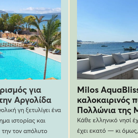
ρισμός για
Milos AquaBlis
στην Αργολίδα
καλοκαιρινός 
Πολλώνια της 
λική γη ξετυλίγει ένα
Κάθε ελληνικό νησί έ
ημα ιστορίας και
έχει εκατό — κι όμως,
 την τον απόλυτο