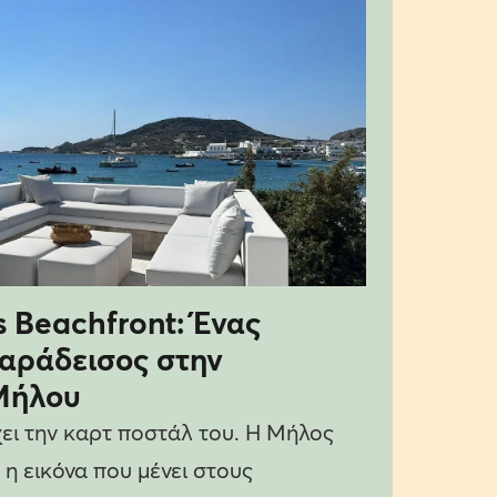
s Beachfront: Ένας
παράδεισος στην
Μήλου
χει την καρτ ποστάλ του. Η Μήλος
 η εικόνα που μένει στους