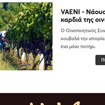
VAENI - Νάουσ
καρδιά της οι
Ο Οινοποιητικός Συ
κουβαλά την ιστορί
ένα μόνο ποτήρι.
Π